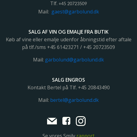
Tlf.
+45 20723509
Mail:
gaest@garbolund.dk
SALG AF VIN OG EMALJE FRA BUTIK
Køb af vine eller emalje udenfor åbningstid efter aftale
på tlf./sms +45 61423271 / +45 20723509
Mail:
garbolund@garbolund.dk
SALG ENGROS
Kontakt Bertel på Tlf. +45
20843490
Mail:
bertel@garbolund.dk
Se vores Smily
rapport