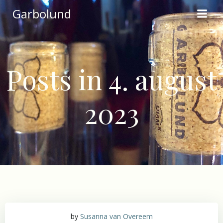
Videre
Garbolund
til
indhold
Posts in 4. august
2023
by
Susanna van Overeem