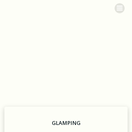
Videre
Garbolund
til
indhold
Glampingtelt i
Garbolunds Have
GLAMPING