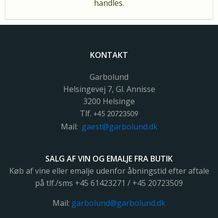
handles.
KONTAKT
Garbolund
Helsingevej 7, Gl. Annisse
3200 Helsinge
Tlf.
+45 20723509
Mail:
gaest@garbolund.dk
SALG AF VIN OG EMALJE FRA BUTIK
Køb af vine eller emalje udenfor åbningstid efter aftale
på tlf./sms +45 61423271 / +45 20723509
Mail:
garbolund@garbolund.dk