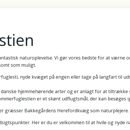
stien
ntastisk naturoplevelse. Vi gør vores bedste for at værne o
somt som muligt.
glesti, nyde kvæget på engen eller tage på langfart til u
 danske hjemmehørende arter og er anlagt for at tiltrække
Sommerfuglestien er et skønt udflugtsmål, der kan besøges i
Her græsser Bakkegårdens Herefordkvæg som naturplejere.
igtspunkter. Her er du er velkommen til at hvile og nyde na