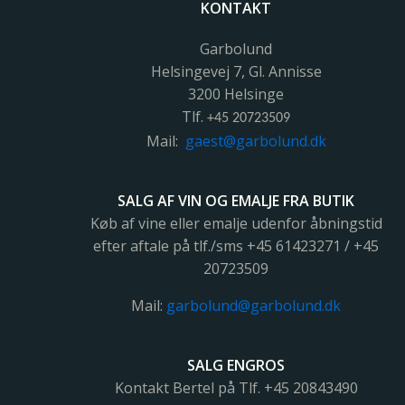
KONTAKT
Garbolund
Helsingevej 7, Gl. Annisse
3200 Helsinge
Tlf.
+45 20723509
Mail:
gaest@garbolund.dk
SALG AF VIN OG EMALJE FRA BUTIK
Køb af vine eller emalje udenfor åbningstid
efter aftale på tlf./sms +45 61423271 / +45
20723509
Mail:
garbolund@garbolund.dk
SALG ENGROS
Kontakt Bertel på Tlf. +45
20843490