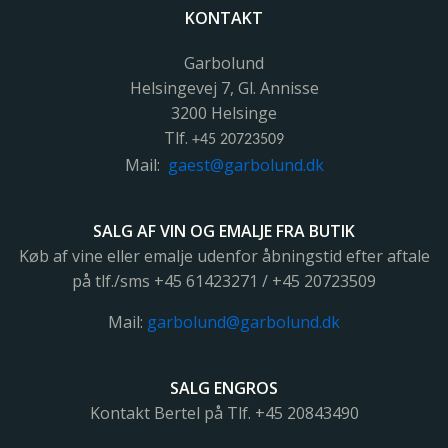
KONTAKT
Garbolund
Helsingevej 7, Gl. Annisse
3200 Helsinge
Tlf.
+45 20723509
Mail:
gaest@garbolund.dk
SALG AF VIN OG EMALJE FRA BUTIK
Køb af vine eller emalje udenfor åbningstid efter aftale
på tlf./sms +45 61423271 / +45 20723509
Mail:
garbolund@garbolund.dk
SALG ENGROS
Kontakt Bertel på Tlf. +45
20843490