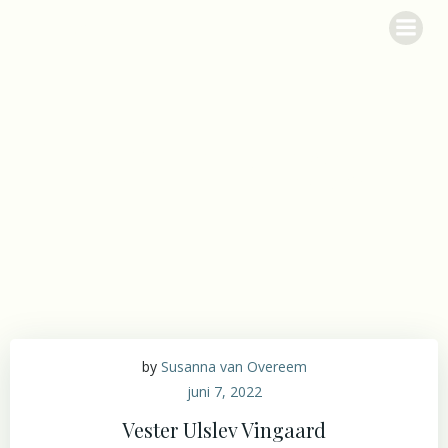
Videre
Garbolund
til
indhold
Posts in vingård
by
Susanna van Overeem
juni 7, 2022
Vester Ulslev Vingaard