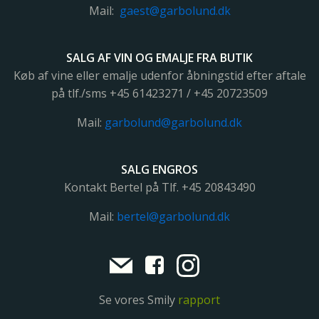
Mail:
gaest@garbolund.dk
SALG AF VIN OG EMALJE FRA BUTIK
Køb af vine eller emalje udenfor åbningstid efter aftale
på tlf./sms +45 61423271 / +45 20723509
Mail:
garbolund@garbolund.dk
SALG ENGROS
Kontakt Bertel på Tlf. +45
20843490
Mail:
bertel@garbolund.dk
Se vores Smily
rapport