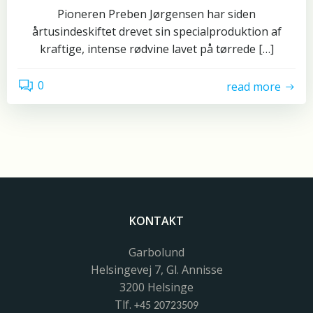
Pioneren Preben Jørgensen har siden
årtusindeskiftet drevet sin specialproduktion af
kraftige, intense rødvine lavet på tørrede […]
0
read more
KONTAKT
Garbolund
Helsingevej 7, Gl. Annisse
3200 Helsinge
Tlf.
+45 20723509