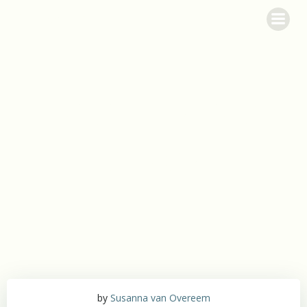
Videre
Garbolund
til
indhold
Posts in vester
ulslev
by
Susanna van Overeem