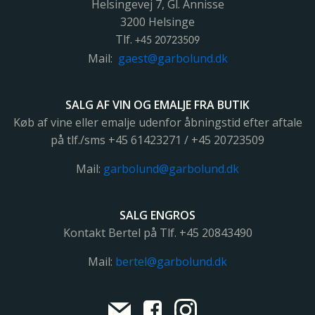
Helsingevej 7, Gl. Annisse
3200 Helsinge
Tlf.
+45 20723509
Mail:
gaest@garbolund.dk
SALG AF VIN OG EMALJE FRA BUTIK
Køb af vine eller emalje udenfor åbningstid efter aftale
på tlf./sms +45 61423271 / +45 20723509
Mail:
garbolund@garbolund.dk
SALG ENGROS
Kontakt Bertel på Tlf. +45
20843490
Mail:
bertel@garbolund.dk