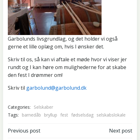
Garbolunds livsgrundlag, og det holder vi også
gerne et lille oplæg om, hvis I ønsker det.
Skriv til os, så kan vi aftale et møde hvor vi viser jer
rundt og I kan høre om mulighederne for at skabe
den fest I drømmer om!
Skriv til
garbolund@garbolund.dk
Categories:
Selskaber
Tags:
barnedåb
bryllup
fest
fødselsdag
selskabslokale
Indlægsnavigation
Indlægsnav
Previous post
Next post