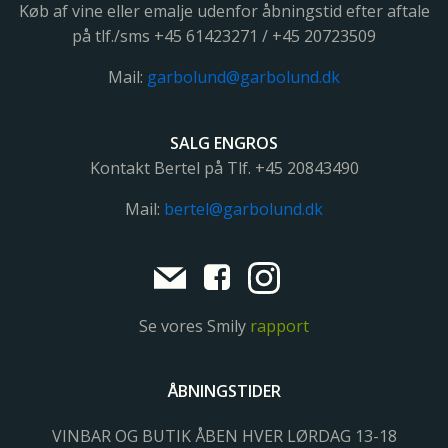
Køb af vine eller emalje udenfor åbningstid efter aftale
på tlf./sms +45 61423271 / +45 20723509
Mail:
garbolund@garbolund.dk
SALG ENGROS
Kontakt Bertel på Tlf. +45
20843490
Mail:
bertel@garbolund.dk
Se vores Smily
rapport
ÅBNINGSTIDER
VINBAR OG BUTIK ÅBEN HVER LØRDAG 13-18