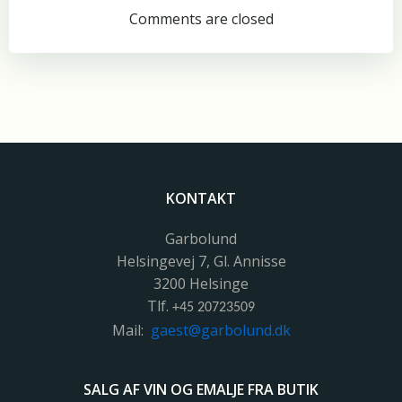
Comments are closed
KONTAKT
Garbolund
Helsingevej 7, Gl. Annisse
3200 Helsinge
Tlf.
+45 20723509
Mail:
gaest@garbolund.dk
SALG AF VIN OG EMALJE FRA BUTIK