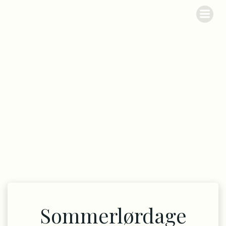
Videre
Garbolund
til
indhold
Sommer på
Garbolund
Sommerlørdage