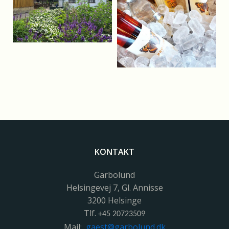
KONTAKT
Garbolund
Helsingevej 7, Gl. Annisse
3200 Helsinge
Tlf.
+45 20723509
Mail:
gaest@garbolund.dk