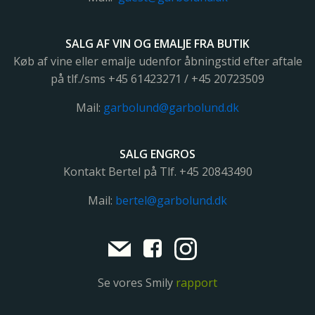
SALG AF VIN OG EMALJE FRA BUTIK
Køb af vine eller emalje udenfor åbningstid efter aftale
på tlf./sms +45 61423271 / +45 20723509
Mail:
garbolund@garbolund.dk
SALG ENGROS
Kontakt Bertel på Tlf. +45
20843490
Mail:
bertel@garbolund.dk
Se vores Smily
rapport