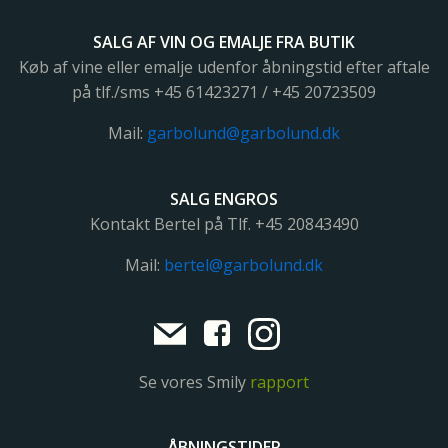
SALG AF VIN OG EMALJE FRA BUTIK
Køb af vine eller emalje udenfor åbningstid efter aftale
på tlf./sms +45 61423271 / +45 20723509
Mail:
garbolund@garbolund.dk
SALG ENGROS
Kontakt Bertel på Tlf. +45
20843490
Mail:
bertel@garbolund.dk
Se vores Smily
rapport
ÅBNINGSTIDER